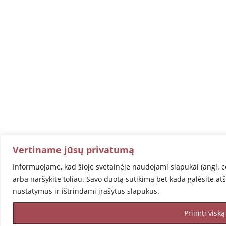
Vertiname jūsų privatumą
Informuojame, kad šioje svetainėje naudojami slapukai (angl. c
arba naršykite toliau. Savo duotą sutikimą bet kada galėsite at
nustatymus ir ištrindami įrašytus slapukus.
Priimti viską