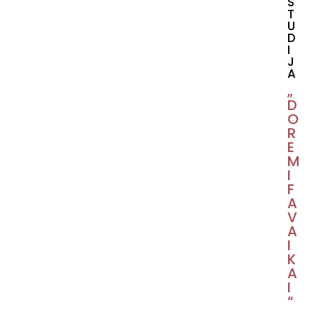
S
T
U
D
I
J
A
„
D
O
R
E
M
I
F
A
V
A
I
K
A
I
“