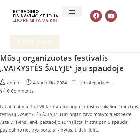
ESTRADINIO
DAINAVIMO STUDIJA
„DO RE MI FA VAIKAI“
Click here
Mūsų organizuotas festivalis
„VAIKYSTĖS ŠALYJE“ jau spaudoje
admin
4 lapkričio, 2024
Uncategorized
0 Comments
Labai malonu, kad VII tarptautinį populiariosios vokalinės muzikos
festivalį „VAIKYSTĖS ŠALYJE“, kurį organizavo mokytoja ekspertė
Asta Drevinskienė, pastebėjo žurnalistai ir straipsniu spaudai
pasidalino net trys portalai - lrytas.lt, delfi.lt ir…