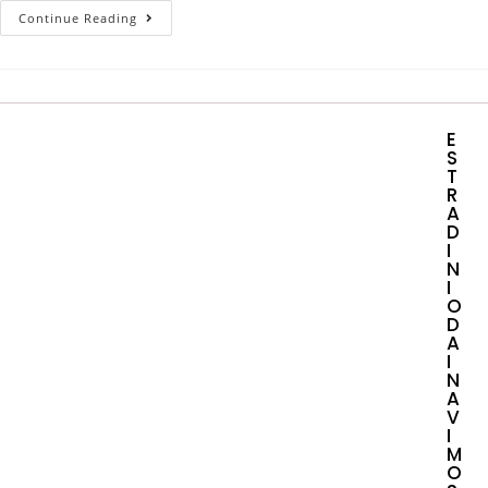
Continue Reading
E
S
T
R
A
D
I
N
I
O
D
A
I
N
A
V
I
M
O