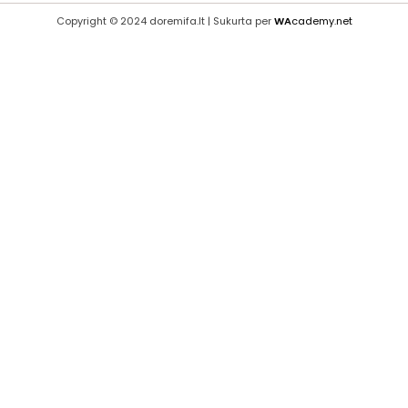
Copyright © 2024 doremifa.lt | Sukurta per
WA
cademy.net