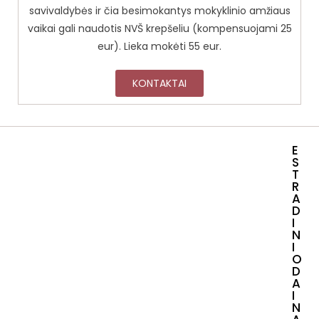
savivaldybės ir čia besimokantys mokyklinio amžiaus
vaikai gali naudotis NVŠ krepšeliu (kompensuojami 25
eur). Lieka mokėti 55 eur.
KONTAKTAI
E
S
T
R
A
D
I
N
I
O
D
A
I
N