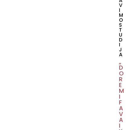
A
V
I
M
O
S
T
U
D
I
J
A
„
D
O
R
E
M
I
F
A
V
A
I