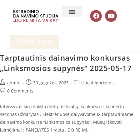
ESTRADINIO
DAINAVIMO STUDIJA
„DO RE MI FA VAIKAI“
Click here
Tarptautinis dainavimo konkursas
„Linksmosios sūpynės“ 2025-05-17
admin
30 gegužės, 2025
Uncategorized
0 Comments
Intensyvus šių mokslo metų festivalių, konkursų ir koncertų
sezonas uždarytas . Elektrėnuose dalyvavome IX tarptautiniame
dainavimo konkurse “Linksmosios sūpynės”. Mūsų iškovoti
laimėjimai : PANELYTĖS 1 vieta , DO RE MI…