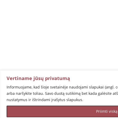
Vertiname jūsų privatumą
Informuojame, kad šioje svetainėje naudojami slapukai (angl. c
arba naršykite toliau. Savo duotą sutikimą bet kada galėsite at
nustatymus ir ištrindami įrašytus slapukus.
Priimti viską