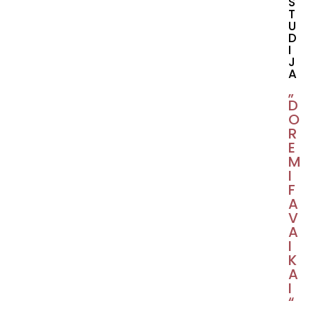
S
T
U
D
I
J
A
„
D
O
R
E
M
I
F
A
V
A
I
K
A
I
“