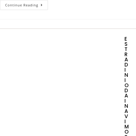
Continue Reading
E
S
T
R
A
D
I
N
I
O
D
A
I
N
A
V
I
M
O