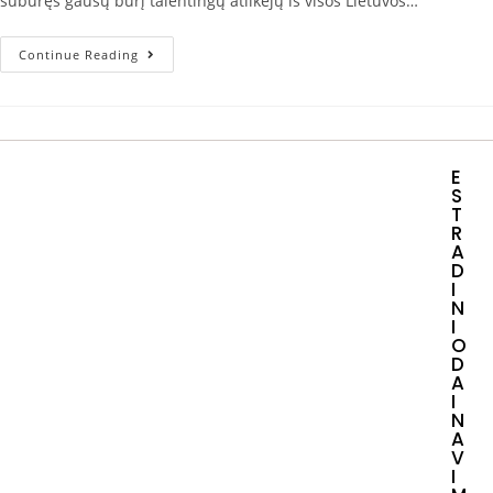
subūręs gausų būrį talentingų atlikėjų iš visos Lietuvos…
Continue Reading
E
S
T
R
A
D
I
N
I
O
D
A
I
N
A
V
I