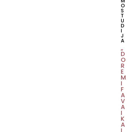
M
O
S
T
U
D
I
J
A
„
D
O
R
E
M
I
F
A
V
A
I
K
A
I