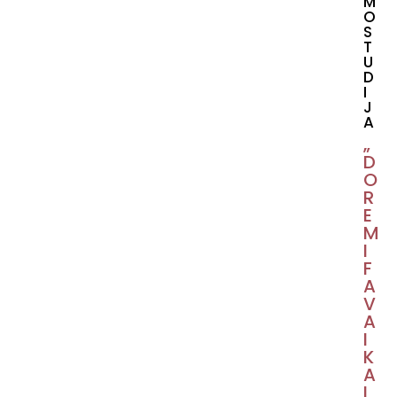
M
O
S
T
U
D
I
J
A
„
D
O
R
E
M
I
F
A
V
A
I
K
A
I