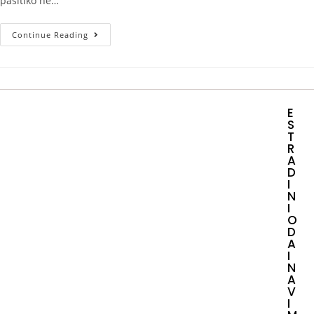
pasitiko ne…
Continue Reading
E
S
T
R
A
D
I
N
I
O
D
A
I
N
A
V
I